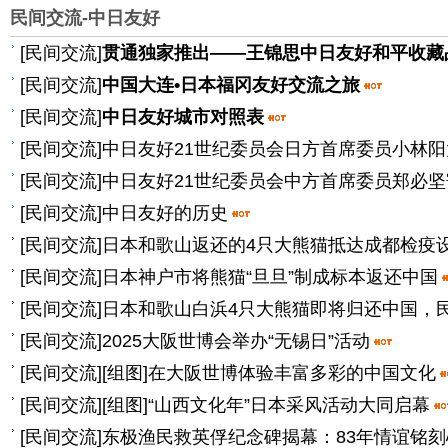
民间交流-中日友好
[
民间交流
]
贯通独家推出——王锦思中日友好和平收藏
[
民间交流
]
中国大连•日本福冈友好交流之旅
[
民间交流
]
中日友好城市对照表
[
民间交流
]
中日友好21世纪委员会日方首席委员小林
[
民间交流
]
中日友好21世纪委员会中方首席委员郑必坚
[
民间交流
]
中日友好的历史
[
民间交流
]
日本和歌山返还的4只大熊猫抵达成都检疫
[
民间交流
]
日本神户市将熊猫“旦旦”制成标本返还中国
[
民间交流
]
日本和歌山白浜4只大熊猫即将归还中国，
[
民间交流
]
2025大阪世博会举办“无锡日”活动
[
民间交流
]
[组图]
在大阪世博体验丰富多彩的中国文化
[
民间交流
]
[组图]
“山西文化年”日本采风活动大同启幕
[
民间交流
]
东极渔民救英俘纪念碑揭幕：83年情谊铭刻