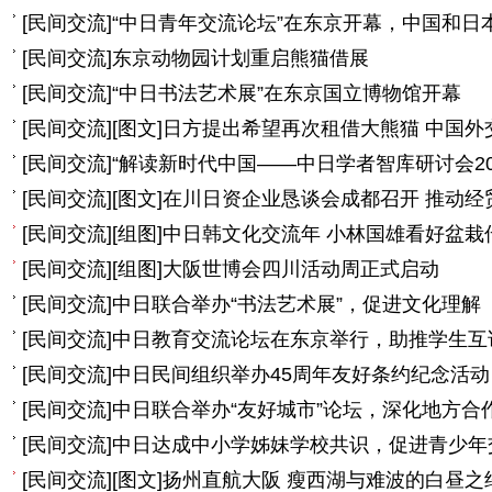
[
民间交流
]
“中日青年交流论坛”在东京开幕，中国和日本
[
民间交流
]
东京动物园计划重启熊猫借展
[
民间交流
]
“中日书法艺术展”在东京国立博物馆开幕
[
民间交流
]
[图文]
日方提出希望再次租借大熊猫 中国外
[
民间交流
]
“解读新时代中国——中日学者智库研讨会2025
[
民间交流
]
[图文]
在川日资企业恳谈会成都召开 推动经
[
民间交流
]
[组图]
中日韩文化交流年 小林国雄看好盆栽
[
民间交流
]
[组图]
大阪世博会四川活动周正式启动
[
民间交流
]
中日联合举办“书法艺术展”，促进文化理解
[
民间交流
]
中日教育交流论坛在东京举行，助推学生互
[
民间交流
]
中日民间组织举办45周年友好条约纪念活动
[
民间交流
]
中日联合举办“友好城市”论坛，深化地方合
[
民间交流
]
中日达成中小学姊妹学校共识，促进青少年
[
民间交流
]
[图文]
扬州直航大阪 瘦西湖与难波的白昼之