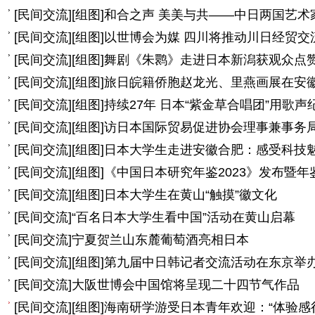
[
民间交流
]
[组图]
和合之声 美美与共——中日两国艺术
[
民间交流
]
[组图]
以世博会为媒 四川将推动川日经贸交
[
民间交流
]
[组图]
舞剧《朱鹮》走进日本新潟获观众点
[
民间交流
]
[组图]
旅日皖籍侨胞赵龙光、里燕画展在安
[
民间交流
]
[组图]
持续27年 日本“紫金草合唱团”用歌
[
民间交流
]
[组图]
访日本国际贸易促进协会理事兼事务
[
民间交流
]
[组图]
日本大学生走进安徽合肥：感受科技魅
[
民间交流
]
[组图]
《中国日本研究年鉴2023》发布暨
[
民间交流
]
[组图]
日本大学生在黄山“触摸”徽文化
[
民间交流
]
“百名日本大学生看中国”活动在黄山启幕
[
民间交流
]
宁夏贺兰山东麓葡萄酒亮相日本
[
民间交流
]
[组图]
第九届中日韩记者交流活动在东京举
[
民间交流
]
大阪世博会中国馆将呈现二十四节气作品
[
民间交流
]
[组图]
海南研学游受日本青年欢迎：“体验感