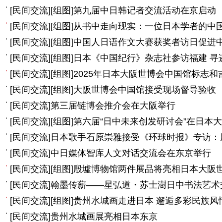
[
民间交流
]
[组图]
第九届中日韩记者交流活动在京启动
[
民间交流
]
[组图]
从书中走向现实：一位日本学者的中
[
民间交流
]
[组图]
中国人日语作文大赛获奖者访日促进
[
民间交流
]
[组图]
日本《中国纪行》杂志社参访福建 寻
[
民间交流
]
[组图]
2025年日本大阪世博会中国馆标志和
[
民间交流
]
[组图]
大阪世博会中国馆接受现场督导验收
[
民间交流
]
第三届链博会推介会在大阪举行
[
民间交流
]
[组图]
第六届“日中未来创发研讨会”在日本
[
民间交流
]
日本歌手石原崇雅接受《环球时报》专访：
[
民间交流
]
中日媒体智库人文对话交流会在东京举行
[
民间交流
]
[组图]
殷墟博物馆两件展品将亮相日本大阪
[
民间交流
]
翰墨传薪——星弘道・苏士澍日中书法艺术
[
民间交流
]
[组图]
贵州水城画走进日本 邂逅多彩民族风
[
民间交流
]
贵州水城画展亮相日本东京