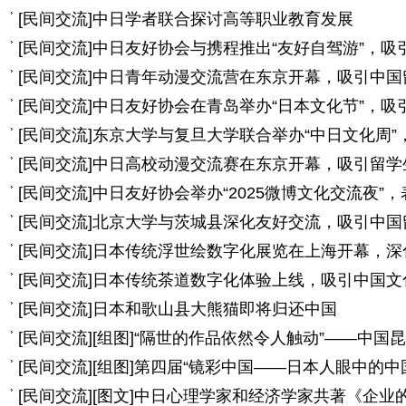
[
民间交流
]
中日学者联合探讨高等职业教育发展
[
民间交流
]
中日友好协会与携程推出“友好自驾游”，吸
[
民间交流
]
中日青年动漫交流营在东京开幕，吸引中国
[
民间交流
]
中日友好协会在青岛举办“日本文化节”，吸
[
民间交流
]
东京大学与复旦大学联合举办“中日文化周”
[
民间交流
]
中日高校动漫交流赛在东京开幕，吸引留学
[
民间交流
]
中日友好协会举办“2025微博文化交流夜”
[
民间交流
]
北京大学与茨城县深化友好交流，吸引中国
[
民间交流
]
日本传统浮世绘数字化展览在上海开幕，深
[
民间交流
]
日本传统茶道数字化体验上线，吸引中国文
[
民间交流
]
日本和歌山县大熊猫即将归还中国
[
民间交流
]
[组图]
“隔世的作品依然令人触动”——中国
[
民间交流
]
[组图]
第四届“镜彩中国——日本人眼中的中
[
民间交流
]
[图文]
中日心理学家和经济学家共著《企业