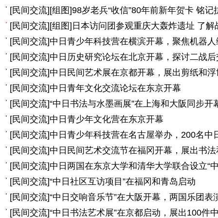
[
民间交流
]
[组图]
98岁老兵“收信”80年前新年贺卡 铭
[
民间交流
]
[组图]
日本访问团参观重庆大轰炸遗址 了解
[
民间交流
]
中日青少年科技营在横滨开幕，聚焦机器人
[
民间交流
]
中日历史研究论坛在北京开幕，探讨二战后
[
民间交流
]
中日民间艺术展在京都开幕，展出剪纸和浮
[
民间交流
]
中日青年文化交流论坛在东京开幕
[
民间交流
]
“中日书法与水墨画展”在上海和大阪同步开
[
民间交流
]
中日青少年文化营在东京开幕
[
民间交流
]
中日青少年科技营在名古屋举办，200名中
[
民间交流
]
中日民间艺术交流节在福冈开幕，展出书法
[
民间交流
]
中日两国在东京大学和清华大学联合设立“中
[
民间交流
]
“中日社区互访项目”在福冈和青岛启动
[
民间交流
]
“中日交响音乐节”在大阪开幕，两国乐团表
[
民间交流
]
“中日书法艺术展”在京都启动，展出100件