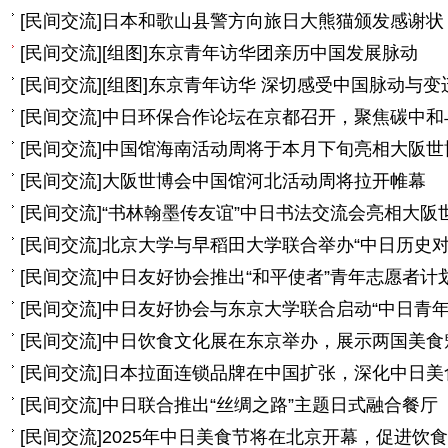
[
民间交流
]
日本和歌山县警方向旅日大熊猫颁发感谢状
[
民间交流
]
[组图]
东京青年访华团亲历中国发展脉动
[
民间交流
]
[组图]
东京青年访华 深切感受中国脉动与变
[
民间交流
]
中日环保合作论坛在京都召开，聚焦碳中和
[
民间交流
]
中国馆海南活动周将于本月下旬亮相大阪世
[
民间交流
]
大阪世博会中国馆河北活动周将拉开帷幕
[
民间交流
]
“书林翰墨传友谊”中日书法交流会亮相大阪
[
民间交流
]
北京大学与早稻田大学联合举办“中日历史对
[
民间交流
]
中日友好协会推出“和平使者”青年志愿者计
[
民间交流
]
中日友好协会与东京大学联合启动“中日青年
[
民间交流
]
中日饮食文化展在东京举办，展示两国美食
[
民间交流
]
日本拉面连锁品牌在中国扩张，深化中日美
[
民间交流
]
中日联合推出“丝绸之路”主题日式融合餐厅
[
民间交流
]
2025年中日美食节将在北京开幕，促进饮