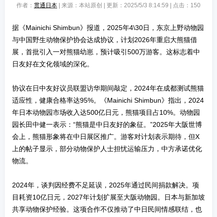
作者：
贯通日本
| 来源：本站原创 | 更新：2025/5/3 8:14:59 | 点击：
150
据《Mainichi Shimbun》报道，2025年4\30日，东京上野动物园
与中国野生动物保护协会达成协议，计划2026年重启大熊猫借
展，首批引入一对熊猫幼崽，预计吸引500万游客。这标志着中
日友好在文化领域的深化。
协议在日中友好议员联盟访华期间敲定，2024年在成都测试熊猫
适应性，健康合格率达95%。《Mainichi Shimbun》指出，2024
年日本动物园市场收入达500亿日元，熊猫项目占10%。动物园
园长田中健一表示：“熊猫是中日友好的象征。”2025年大阪世博
会上，熊猫形象将在中日展区推广。游客对计划表示期待，但X
上的帖子显示，部分动物保护人士担忧运输压力，中方承诺优化
物流。
2024年，谈判因经费不足延误，2025年通过民间捐款解决。项
目耗资10亿日元，2027年计划扩展至大阪动物园。日本与新加坡
共享动物保护经验。这项合作不仅推动了中日民间情感联结，也