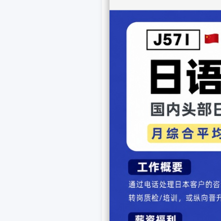
3日，第九届中日韩记者交流活
在
秘书处副秘书长图师执二
促进沟通、引导公众认知方
深入挖掘三国合作故事，增
繁荣的未来贡献力量。