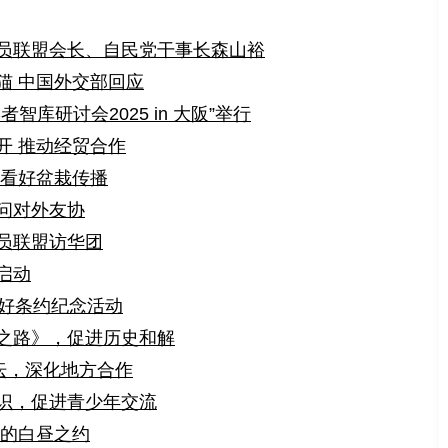
员联盟会长、自民党干事长森山裕
猫 中国外交部回应
智库研讨会2025 in 大阪”举行
开 推动经贸合作
雄看好盆栽传播
问对外友协
员联盟访华团
启动
友好条约纪念活动
之路》，促进历史和解
坛，深化地方合作
识，促进青少年交流
波的白昼之约