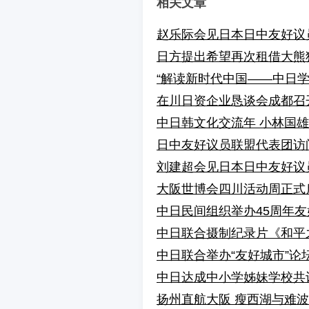
相关文章
赵乐际会见日本日中友好议
日方提出希望再次租借大熊
“解读新时代中国——中日学者
在川日资企业恳谈会成都召
中日韩文化交流年 小林国
日中友好议员联盟代表团访
刘建超会见日本日中友好议
大阪世博会四川活动周正式
中日民间组织举办45周年
中日联合摄制纪录片《和平
中日联合举办“友好城市”论
中日达成中小学姊妹学校共
扬州直航大阪 瘦西湖与难