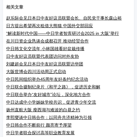
相关文章
赵乐际会见日本日中友好议员联盟会长、自民党干事长森山裕
日方提出希望再次租借大熊猫 中国外交部回应
“解读新时代中国——中日学者智库研讨会2025 in 大阪”举行
在川日资企业恳谈会成都召开 推动经贸合作
中日韩文化交流年 小林国雄看好盆栽传播
日中友好议员联盟代表团访问对外友协
刘建超会见日本日中友好议员联盟访华团
大阪世博会四川活动周正式启动
中日民间组织举办45周年友好条约纪念活动
中日联合摄制纪录片《和平之路》，促进历史和解
中日联合举办“友好城市”论坛，深化地方合作
中日达成中小学姊妹学校共识，促进青少年交流
扬州直航大阪 瘦西湖与难波的白昼之约
李熙燮谈中日韩合作：以同舟共济精神为引领
中日韩合作不断前行 颜亮寄予厚望
中日学者联合探讨高等职业教育发展