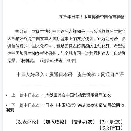
2025年日本大阪世博会中国馆吉祥物
据介绍，大阪世博会中国馆的吉祥物是一只名叫悠悠的大熊猫。“
大熊猫始终是中国在重大国际盛事上的友好使者。它娇萌可爱、温和
讲信修睦的中国文化符号，也是善良友好情感的生动化身。希望借助
达中国加强生物多样性保护，与全球各国一道共同构建人与自然和谐
愿景。”杨帆说。（记者韩佳诺、潘洁）
中日友好录入：贯通日本语 责任编辑：贯通日本语
上一篇中日友好：
大阪世博会中国馆接受现场督导验收
下一篇中日友好：
日本《中国纪行》杂志社参访福建 寻迹两地
渊源
【
发表评论
】【
加入收藏
】【
告诉好友
】【
打印此文
】
【
关闭窗口
】