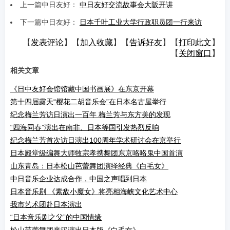
上一篇中日友好：
中日友好交流故事会大阪开讲
下一篇中日友好：
日本千叶工业大学行政职员团一行来访
【
发表评论
】【
加入收藏
】【
告诉好友
】【
打印此文
】
【
关闭窗口
】
相关文章
《日中友好会馆馆藏中国书画展》在东京开幕
第十四届露天“樱花二胡音乐会”在日本名古屋举行
纪念梅兰芳访日演出一百年 梅兰芳与东方美的发现
“四海同春”演出在南非、日本等国引发热烈反响
纪念梅兰芳首次访日演出100周年学术研讨会在京举行
日本殿堂级编舞大师牧宗孝携舞团东京咯咯鬼中国首演
山东青岛：日本松山芭蕾舞团演绎经典《白毛女》
中日音乐企业达成合作，中国之声唱到日本
日本音乐剧 《素敌小魔女》将亮相海峡文化艺术中心
我市艺术团赴日本演出
“日本音乐剧之父”的中国情缘