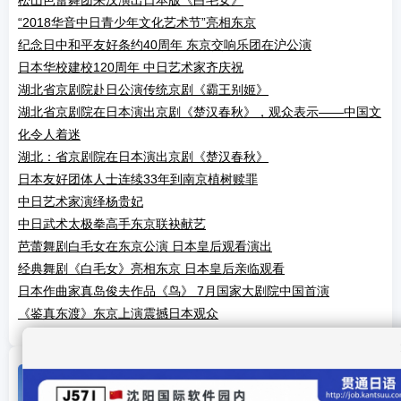
松山芭蕾舞团来汉演出日本版《白毛女》
“2018华音中日青少年文化艺术节”亮相东京
纪念日中和平友好条约40周年 东京交响乐团在沪公演
日本华校建校120周年 中日艺术家齐庆祝
湖北省京剧院赴日公演传统京剧《霸王别姬》
湖北省京剧院在日本演出京剧《楚汉春秋》，观众表示——中国文
化令人着迷
湖北：省京剧院在日本演出京剧《楚汉春秋》
日本友好团体人士连续33年到南京植树赎罪
中日艺术家演绎杨贵妃
中日武术太极拳高手东京联袂献艺
芭蕾舞剧白毛女在东京公演 日本皇后观看演出
经典舞剧《白毛女》亮相东京 日本皇后亲临观看
日本作曲家真岛俊夫作品《鸟》 7月国家大剧院中国首演
《鉴真东渡》东京上演震撼日本观众