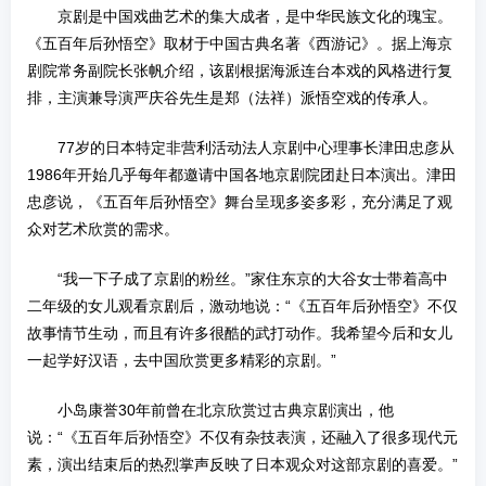
京剧是中国戏曲艺术的集大成者，是中华民族文化的瑰宝。
《五百年后孙悟空》取材于中国古典名著《西游记》。据上海京
剧院常务副院长张帆介绍，该剧根据海派连台本戏的风格进行复
排，主演兼导演严庆谷先生是郑（法祥）派悟空戏的传承人。
77岁的日本特定非营利活动法人京剧中心理事长津田忠彦从
1986年开始几乎每年都邀请中国各地京剧院团赴日本演出。津田
忠彦说，《五百年后孙悟空》舞台呈现多姿多彩，充分满足了观
众对艺术欣赏的需求。
“我一下子成了京剧的粉丝。”家住东京的大谷女士带着高中
二年级的女儿观看京剧后，激动地说：“《五百年后孙悟空》不仅
故事情节生动，而且有许多很酷的武打动作。我希望今后和女儿
一起学好汉语，去中国欣赏更多精彩的京剧。”
小岛康誉30年前曾在北京欣赏过古典京剧演出，他
说：“《五百年后孙悟空》不仅有杂技表演，还融入了很多现代元
素，演出结束后的热烈掌声反映了日本观众对这部京剧的喜爱。”