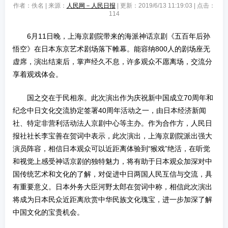
作者：佚名 | 来源：
人民网－人民日报
| 更新：2019/6/13 11:19:03 | 点击：
114
6月11日晚，上海京剧院带来的海派神话京剧《五百年后孙
悟空》在日本东京艺术剧场落下帷幕。能容纳800人的剧场座无
虚席，演出结束后，掌声经久不息，许多观众不愿离场，交流分
享着观戏体会。
国之交在于民相亲。此次演出作为庆祝新中国成立70周年和
纪念中日文化交流协定签署40周年活动之一，由日本经济新闻
社、特定非营利活动法人京剧中心等主办。作为合作方，人民日
报社社长李宝善在贺词中表示，此次演出，上海京剧院派出强大
演员阵容，相信日本观众可以近距离体验到“猴戏”绝活，在听觉
和视觉上感受神话京剧的独特魅力，将有助于日本观众加深对中
国传统艺术和文化的了解，对促进中日两国人民互信与交流，具
有重要意义。日本外务大臣河野太郎在贺词中称，相信此次演出
将成为日本民众近距离欣赏中华民族文化瑰宝，进一步加深了解
中国文化的宝贵机会。