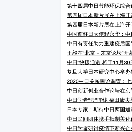
第十四届中日节能环保综合
第四届日本新片展在上海开
第四届日本新片展在上海开
中国前驻日大使程永华：中
中日有责任助力重建疫后国
王毅在“北京－东京论坛”开
中日“快捷通道”将于11月3
复旦大学日本研究中心举办
2020中日关系舆论调查：
中日创新创业合作论坛在京
中日学者“云”连线 福田康
日本专家：期待中日两国通
中日民间团体携手抵制美化
中日学者研讨疫情下新兴企