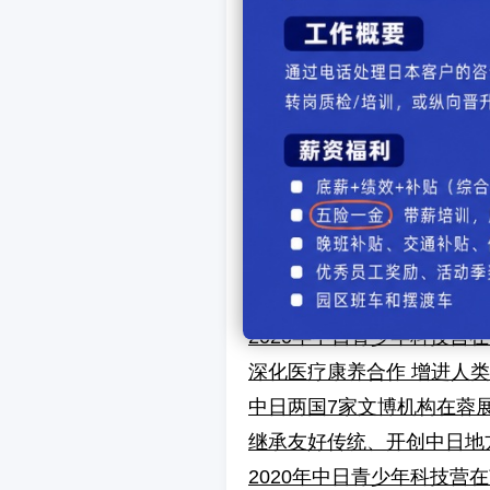
据悉，武术太极拳表演
上一篇中日友好：
吉林
下一篇中日友好：
中日
【
发表
相关文章
2020年中日青少年科技营
深化医疗康养合作 增进人
中日两国7家文博机构在蓉展
继承友好传统、开创中日地
2020年中日青少年科技营