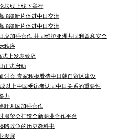
论坛线上线下举行
幕 8部新片促进中日交流
幕 8部新片促进中日交流
日应加强合作 共同维护亚洲共同利益和安全
际秩序
幕式上发表致辞
0日正式启动
研讨会 专家积极看待中日韩自贸区建设
七成以上中国受访者认同中日关系的重要性
举办
夫等吁两国加强合作
过服贸会打造全新商业合作平台
侵略战争的历史教科书
业发展