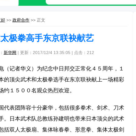
友好
>>
政府合作
>> 正文
术太极拳高手东京联袂献艺
源：
新华网
| 更新：2017/12/4 13:35:05 | 点击：
212
电（记者华义）为纪念中日邦交正常化４５周年，１
本的顶尖武术和太极拳选手在东京联袂献上一场精彩
场约１５００名观众热烈欢迎。
国代表团阵容十分豪华，包括很多拳术、剑术、刀术
手。日本武术队总教练孙建明也带来日本顶尖的武术
包括双人太极扇、集体咏春拳、形意拳、集体太极剑