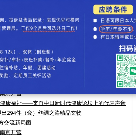
接下来还将分别在名古屋和兵库县各举行一场。
中日友好录入：贯通日本语 责任编辑：贯通日本语
省与日本鸟取县缔结友好省县关系
青年齐聚东京探讨中日两国的魅力
评论
】【
加入收藏
】【
告诉好友
】【
打印此文
】【
关闭窗口
】
在南京开营
类健康福祉——来自中日新时代健康论坛上的代表声音
出294件（套）丝绸之路精品文物
方交流新局面
在南京开营