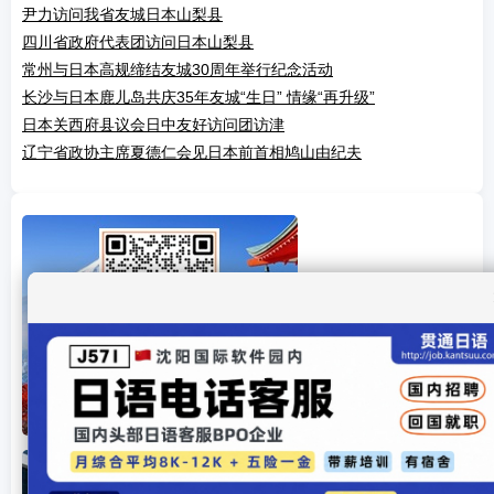
尹力访问我省友城日本山梨县
四川省政府代表团访问日本山梨县
常州与日本高规缔结友城30周年举行纪念活动
长沙与日本鹿儿岛共庆35年友城“生日” 情缘“再升级”
日本关西府县议会日中友好访问团访津
辽宁省政协主席夏德仁会见日本前首相鸠山由纪夫