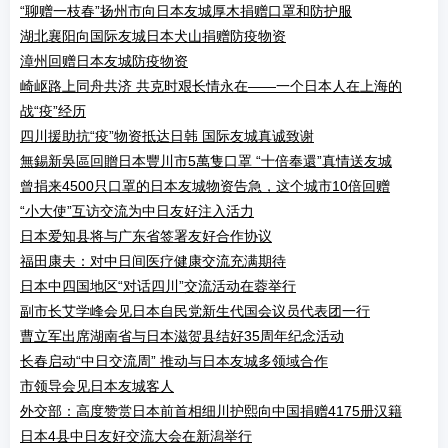
“聊赠一枝春”扬州市向日本友城厚木捐赠口罩和防护服
湖北襄阳向国际友城日本犬山捐赠防疫物资
漳州回赠日本友城防疫物资
崎岖路上同舟共济 共克时艰长情永在——一个日本人在上海的
战“疫”经历
四川援助抗“疫”物资抵达日韩 国际友城真诚致谢
無錫新吳區回贈日本豐川市5萬隻口罩 “十倍奉還”真情送友城
曾捐来4500只口罩的日本友城物资告急，这个城市10倍回赠
“小大使”互访交流为中日友好注入活力
日本爱知县将与广东省签署友好合作协议
福田康夫：对中日间医疗健康交流充满期待
日本中四国地区“对话四川”交流活动在蓉举行
副市长艾学峰会见日本自民党新生代国会议员代表团一行
曹立军出席湖南省与日本滋贺县结好35周年纪念活动
长春启动“中日交流周” 推动与日本友城多领域合作
市领导会见日本友城客人
外交部：高度赞赏日本前首相细川护熙向中国捐赠4175册汉籍
日本4县中日友好交流大会在新潟举行