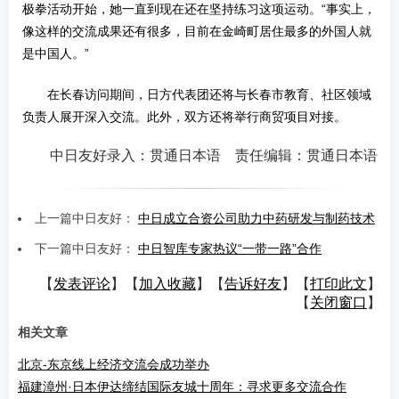
极拳活动开始，她一直到现在还在坚持练习这项运动。“事实上，
像这样的交流成果还有很多，目前在金崎町居住最多的外国人就
是中国人。”
在长春访问期间，日方代表团还将与长春市教育、社区领域
负责人展开深入交流。此外，双方还将举行商贸项目对接。
中日友好录入：贯通日本语 责任编辑：贯通日本语
上一篇中日友好：
中日成立合资公司助力中药研发与制药技术
下一篇中日友好：
中日智库专家热议“一带一路”合作
【
发表评论
】【
加入收藏
】【
告诉好友
】【
打印此文
】
【
关闭窗口
】
相关文章
北京-东京线上经济交流会成功举办
福建漳州·日本伊达缔结国际友城十周年：寻求更多交流合作