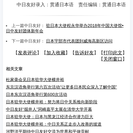
中日友好录入：贯通日本语 责任编辑：贯通日本语
上一篇中日友好：
驻日本大使程永华举办2018年中国大使馆•
日中友好团体新年会
下一篇中日友好：
日本宇部市代表团到威海高新区访问
【
发表评论
】【
加入收藏
】【
告诉好友
】【
打印此文
】
【
关闭窗口
】
相关文章
杜家毫会见日本驻华大使横井裕
东京汉语角举行第六百次活动“让更多日本民众深入了解中国”
日本东京汉语角举行第600次活动
日本驻华大使横井裕：努力将日中关系推向新阶段
中日友好“掘井人”冈崎嘉平太展在清华大学开幕
日本驻华大使：日本与黑龙江经济合作潜力巨大
日本驻华大使横井裕：中日关系正走步入改善的坡道
河野洋平期待中日友好交流为世界和平做贡献