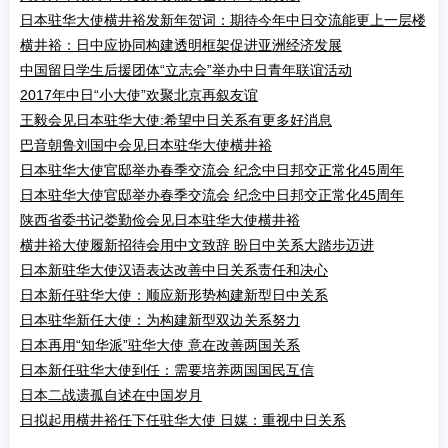
日本驻华大使横井裕发新年贺词：期待今年中日交流能更上一层楼
横井裕：日中应协同构建透明框架促进亚洲经济发展
中国留日学生后援团体“立志会”举办中日青年联谊活动
2017年中日“小大使”欢聚北京再叙友谊
王毅会见日本驻华大使:希望中日关系有更多好消息
巴音朝鲁刘国中会见日本驻华大使横井裕
日本驻华大使官邸举办春季交流会 纪念中日邦交正常化45周年
日本驻华大使官邸举办春季交流会 纪念中日邦交正常化45周年
陕西省委书记娄勤俭会见日本驻华大使横井裕
横井裕大使履新招待会用中文致辞 盼日中关系大踏步迈进
日本新驻华大使汉语表达改善中日关系责任和决心
日本新任驻华大使：顺应新形势构建新型日中关系
日本驻华新任大使：为构建新型双边关系努力
日本再用“知华派”驻华大使 意在改善两国关系
日本新任驻华大使到任：需要培养两国国民互信
日本二战遗孤自述在中国岁月
日拟起用横井裕任下任驻华大使 日媒：重视中日关系