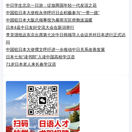
中日学生北京一日游：绽放两国年轻一代友谊之花
中国驻日本大使程永华呼吁日企积极参与“一带一路”
中国驻日本大阪总领事馆为暴雨灾区侨胞送温暖
日本4县中日友好交流大会在新潟举行
李克强抵达东京出席第七次中日韩领导人会议并对日本进行正式访
问
中国驻日本大使撰文呼吁进一步推动中日关系改善发展
日本七旬“读书郎”入读中国高校学汉语
71岁日本老人来长春学汉语