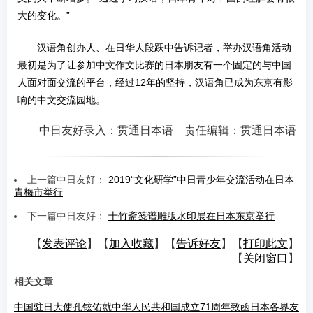
大的变化。”
汉语角创办人、在日华人段跃中告诉记者，举办汉语角活动
最初是为了让参加中文作文比赛的日本朋友有一个固定的与中国
人面对面交流的平台，经过12年的坚持，汉语角已成为东京有影
响的中文交流园地。
中日友好录入：贯通日本语 责任编辑：贯通日本语
上一篇中日友好：
2019“文化研学”中日青少年交流活动在日本
青梅市举行
下一篇中日友好：
十竹斋笺谱雕版水印展在日本东京举行
【
发表评论
】【
加入收藏
】【
告诉好友
】【
打印此文
】
【
关闭窗口
】
相关文章
中国驻日大使孔铉佑就中华人民共和国成立71周年致函日本各界友