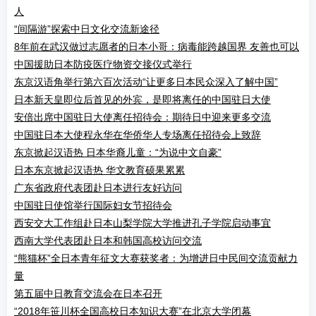
人
“间隔游”探索中日文化交流新途径
8年前在武汉做过志愿者的日本小哥：病毒能跨越国界 友善也可以
中国援助日本防疫医疗物资交接仪式举行
东京汉语角举行第六百次活动“让更多日本民众深入了解中国”
日本新天皇即位后首见的外宾，是即将离任的中国驻日大使
安倍出席中国驻日大使离任招待会：期待日中迎来更多交流
中国驻日本大使程永华在华侨华人专场离任招待会上致辞
东京掀起汉语热 日本华裔儿童：“为说中文自豪”
日本东京掀起汉语热 华文教育硕果累累
广东省政府代表团赴日本进行友好访问
中国驻日使馆举行国际妇女节招待会
西安交大工作组赴日本山梨学院大学推进孔子学院启动事宜
西南大学代表团赴日本和韩国高校访问交流
“熊猫杯”全日本青年征文大赛获奖者：为增进日中民间交流贡献力
量
第五届中日教育交流会在日本召开
“2018年笹川杯全国高校日本知识大赛”在北京大学闭幕