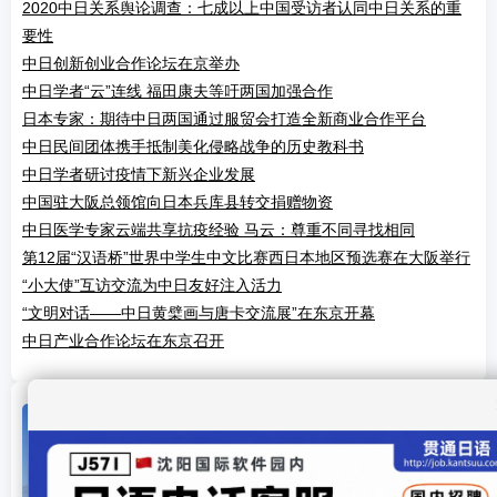
2020中日关系舆论调查：七成以上中国受访者认同中日关系的重
要性
中日创新创业合作论坛在京举办
中日学者“云”连线 福田康夫等吁两国加强合作
日本专家：期待中日两国通过服贸会打造全新商业合作平台
中日民间团体携手抵制美化侵略战争的历史教科书
中日学者研讨疫情下新兴企业发展
中国驻大阪总领馆向日本兵库县转交捐赠物资
中日医学专家云端共享抗疫经验 马云：尊重不同寻找相同
第12届“汉语桥”世界中学生中文比赛西日本地区预选赛在大阪举行
“小大使”互访交流为中日友好注入活力
“文明对话——中日黄檗画与唐卡交流展”在东京开幕
中日产业合作论坛在东京召开