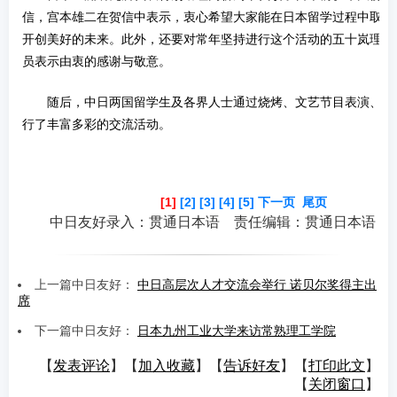
信，宫本雄二在贺信中表示，衷心希望大家能在日本留学过程中取得
开创美好的未来。此外，还要对常年坚持进行这个活动的五十岚理事
员表示由衷的感谢与敬意。
随后，中日两国留学生及各界人士通过烧烤、文艺节目表演、答
行了丰富多彩的交流活动。
[1]
[2]
[3]
[4]
[5]
下一页
尾页
中日友好录入：贯通日本语 责任编辑：贯通日本语
上一篇中日友好：
中日高层次人才交流会举行 诺贝尔奖得主出
席
下一篇中日友好：
日本九州工业大学来访常熟理工学院
【
发表评论
】【
加入收藏
】【
告诉好友
】【
打印此文
】
【
关闭窗口
】