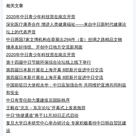
相关文章
2020年中日青少年科技营在南京开营
深化医疗康养合作 增进人类健康福祉——来自中日新时代健康论
坛上的代表声音
中日两国7家文博机构在蓉展出294件（套）丝绸之路精品文物
继承友好传统、开创中日地方交流新局面
2020年中日青少年科技营在南京开营
第十四届中日节能环保综合论坛线上线下举行
第四届日本新片展在上海开幕 8部新片促进中日交流
第四届日本新片展在上海开幕 8部新片促进中日交流
中国前驻日大使程永华：中日应加强合作 共同维护亚洲共同利益
和安全
中日有责任助力重建疫后国际秩序
王毅在“北京－东京论坛”开幕式上发表致辞
中日“快捷通道”将于11月30日正式启动
复旦大学日本研究中心举办研讨会 专家积极看待中日韩自贸区建
设