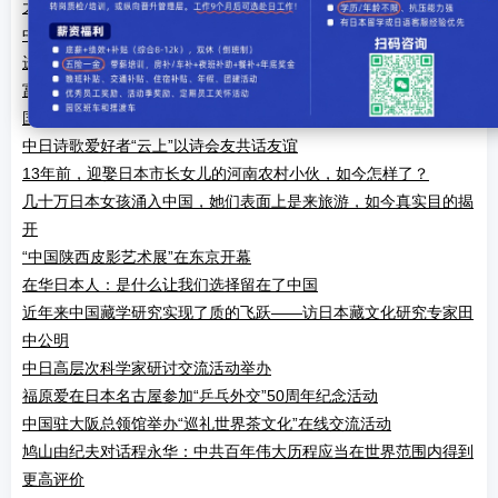
大阪世博会四川活动周正式启动
中日海洋事务高级别磋商重启
进博会四年铁粉 北海道食品走向中国各地
富士胶片（中国）总裁田中健一：深耕中国市场助力实现“健康中
国2030”
中日诗歌爱好者“云上”以诗会友共话友谊
13年前，迎娶日本市长女儿的河南农村小伙，如今怎样了？
几十万日本女孩涌入中国，她们表面上是来旅游，如今真实目的揭
开
“中国陕西皮影艺术展”在东京开幕
在华日本人：是什么让我们选择留在了中国
近年来中国藏学研究实现了质的飞跃——访日本藏文化研究专家田
中公明
中日高层次科学家研讨交流活动举办
福原爱在日本名古屋参加“乒乓外交”50周年纪念活动
中国驻大阪总领馆举办“巡礼世界茶文化”在线交流活动
鸠山由纪夫对话程永华：中共百年伟大历程应当在世界范围内得到
更高评价