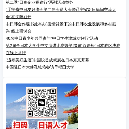
第二季“日资企业福建行”系列活动举办
“辽宁省中日友好协会第二届会员大会暨辽宁省对日民间交流大
会”在沈阳召开
中日韩合作秘书处举办“疫情背景下的中日韩农业发展和乡村振
兴”线上研讨会
40名中日青少年共同参与“中日学生津城友好行”活动
第2届全日本大学生中文演讲比赛暨第20届“汉语桥”日本赛区决赛
在线上举行
“追寻美好生活”中国脱贫成就展在日本东京开幕
中国驻日本大使孔铉佑参访早稻田大学