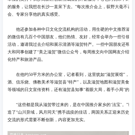
的服务，让我想在长沙一直呆下去。”每次推介会上，荻野大毫不吝
会、专家分享他的真实感受。
他还参加各种中日文化交流机构的活动，用生硬的中文推荐滋贺
的微信有几百个中国朋友，他们热情、友好，经常会举办一些引领时
活动，邀请我过去介绍和展示清酒等滋贺特产。一些中国朋友还帮我直
大和同事创建了“美之滋贺”微信公众号，每周推文向中国网友介绍滋
化特产和旅游产品。
在他约50平方米的办公室，记者看到，这里犹如“滋贺展馆”，
酒、信乐烧、佛教美术等滋贺县“特产”，以及滋贺地图和滋贺美食、
等领域的日文宣传资料，还有滋贺县知事“着眼大局，着手小局”的手
“这些都是我从滋贺带过来的，是在中国推介家乡的‘法宝’。”荻
造了“山川异域，风月同天”携手战疫的佳话，两国关系正迎来历史性
交流的形式需要不断创新，内容更加充实。