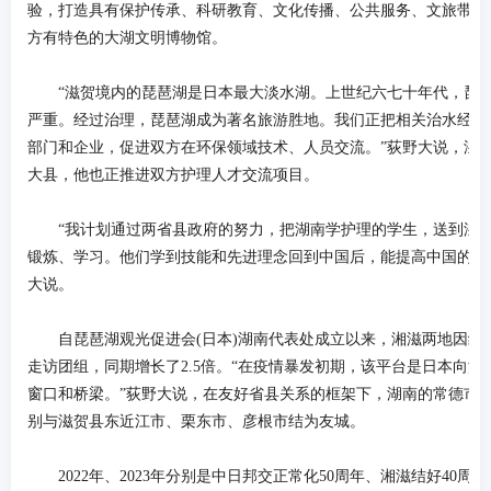
验，打造具有保护传承、科研教育、文化传播、公共服务、文旅带动
方有特色的大湖文明博物馆。
“滋贺境内的琵琶湖是日本最大淡水湖。上世纪六七十年代，琵
严重。经过治理，琵琶湖成为著名旅游胜地。我们正把相关治水经验
部门和企业，促进双方在环保领域技术、人员交流。”荻野大说，滋
大县，他也正推进双方护理人才交流项目。
“我计划通过两省县政府的努力，把湖南学护理的学生，送到滋
锻炼、学习。他们学到技能和先进理念回到中国后，能提高中国的养
大说。
自琵琶湖观光促进会(日本)湖南代表处成立以来，湘滋两地因经
走访团组，同期增长了2.5倍。“在疫情暴发初期，该平台是日本向湖
窗口和桥梁。”荻野大说，在友好省县关系的框架下，湖南的常德市
别与滋贺县东近江市、栗东市、彦根市结为友城。
2022年、2023年分别是中日邦交正常化50周年、湘滋结好40周