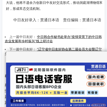
大说，他将不遗余力创新日中友好交流形式，推动洞庭湖博物馆和琵
好，形成常态交流机制。
中日友好录入：贯通日本语 责任编辑：贯通日本语
上一篇中日友好：
中日韩合作秘书处举办“疫情背景下的中日韩
农业发展和乡村振兴”线上研讨会
下一篇中日友好：
“辽宁省中日友好协会第二届会员大会暨辽宁
省对日民间交流大会”在沈阳召开
【
发表评论
】【
加入收藏
】【
告诉好友
】【
打印此文
】
【
关闭窗口
】
相关文章
在川日资企业恳谈会成都召开 推动经贸合作
中日韩文化交流年 小林国雄看好盆栽传播
日中友好议员联盟代表团访问对外友协
刘建超会见日本日中友好议员联盟访华团