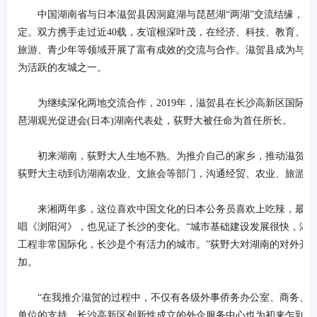
中国湖南省与日本滋贺县因洞庭湖与琵琶湖“两湖”交流结缘，签
定。双方携手走过近40载，友谊根深叶茂，在经济、科技、教育、文
旅游、青少年等领域开展了富有成效的交流与合作。滋贺县成为与湖
为活跃的友城之一。
为继续深化两地交流合作，2019年，滋贺县在长沙高新区国际
琶湖观光促进会(日本)湖南代表处，荻野大被任命为首任所长。
初来湖南，荻野大人生地不熟。为推介自己的家乡，推动滋贺和
荻野大主动到访湖南农业、文旅会等部门，沟通经贸、农业、旅游、
来湘两年多，这位喜欢中国文化的日本公务员喜欢上吃辣，最爱
唱《浏阳河》，也见证了长沙的变化。“城市基础建设发展很快，湘
工程非常国际化，长沙是个有活力的城市。”荻野大对湖南的对外开
加。
“在我推介滋贺的过程中，不仅有各级外事侨务办公室、商务、
单位的支持，长沙高新区创新性成立的外企服务中心也为初来乍到的