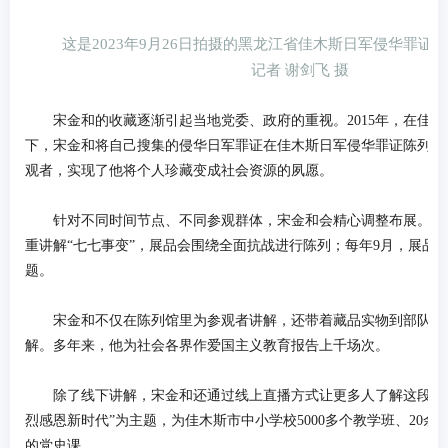
这是2023年9月26日拍摄的黑龙江省佳木斯日军侵华罪证
记者 谢剑飞 摄
宋金和的收藏逐渐引起当地党委、政府的重视。2015年，在佳木
下，宋金和将自己搜集的侵华日军罪证在佳木斯日军侵华罪证陈列馆
观者，实现了他将个人珍藏变成社会资源的夙愿。
针对不同时间节点、不同参观群体，宋金和会精心调整布展。比如
重讲解“七七事变”，展品会围绕全面抗战进行陈列；每年9月，展品会
题。
宋金和不仅在陈列馆里为参观者讲解，还带着藏品实物到部队、
解。多年来，他为社会各界作爱国主义教育报告上千场次。
除了线下讲解，宋金和还通过线上直播方式让更多人了解这段历史
烈感恩新时代”为主题，为佳木斯市中小学校5000多个教学班、20余
的党史课。