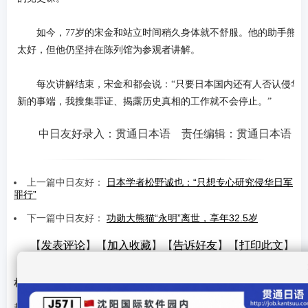
如今，77岁的宋金和站立时间稍久身体就不舒服。他的助手熊津
太好，但他仍坚持在陈列馆为参观者讲解。
每次讲解结束，宋金和都会说：“只要日本国内还有人否认侵华战
新的事端，我搜集罪证、揭露历史真相的工作就不会停止。”
中日友好录入：贯通日本语 责任编辑：贯通日本语
上一篇中日友好：
日本学者松野诚也：“只想专心研究侵华日军
罪行”
下一篇中日友好：
功勋大熊猫“永明”离世，享年32.5岁
【
发表评论
】【
加入收藏
】【
告诉好友
】【
打印此文
】
【
关闭窗口
】
相关文章
赵乐际会见日本日中友好议员联盟会长、自民党干事长森山裕