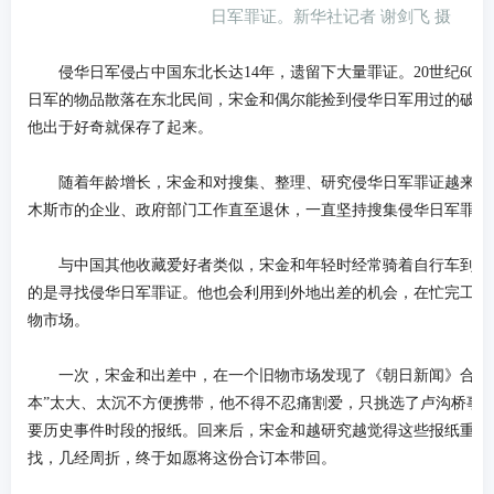
日军罪证。新华社记者 谢剑飞 摄
侵华日军侵占中国东北长达14年，遗留下大量罪证。20世纪60
日军的物品散落在东北民间，宋金和偶尔能捡到侵华日军用过的破钢
他出于好奇就保存了起来。
随着年龄增长，宋金和对搜集、整理、研究侵华日军罪证越来越
木斯市的企业、政府部门工作直至退休，一直坚持搜集侵华日军罪证
与中国其他收藏爱好者类似，宋金和年轻时经常骑着自行车到本
的是寻找侵华日军罪证。他也会利用到外地出差的机会，在忙完工作
物市场。
一次，宋金和出差中，在一个旧物市场发现了《朝日新闻》合订本
本”太大、太沉不方便携带，他不得不忍痛割爱，只挑选了卢沟桥事
要历史事件时段的报纸。回来后，宋金和越研究越觉得这些报纸重要
找，几经周折，终于如愿将这份合订本带回。