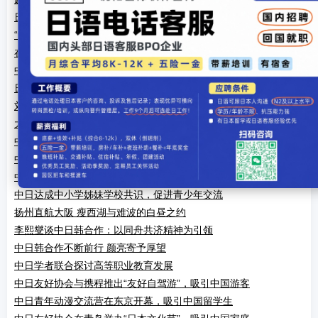
日方提出希望再次租借大熊猫 中国外交部回应
“解读新时代中国——中日学者智库研讨会2025 in 大阪”举行
在川日资企业恳谈会成都召开 推动经贸合作
中日韩文化交流年 小林国雄看好盆栽传播
日中友好议员联盟代表团访问对外友协
刘建超会见日本日中友好议员联盟访华团
大阪世博会四川活动周正式启动
中日民间组织举办45周年友好条约纪念活动
中日联合摄制纪录片《和平之路》，促进历史和解
中日联合举办“友好城市”论坛，深化地方合作
中日达成中小学姊妹学校共识，促进青少年交流
扬州直航大阪 瘦西湖与难波的白昼之约
李熙燮谈中日韩合作：以同舟共济精神为引领
中日韩合作不断前行 颜亮寄予厚望
中日学者联合探讨高等职业教育发展
中日友好协会与携程推出“友好自驾游”，吸引中国游客
中日青年动漫交流营在东京开幕，吸引中国留学生