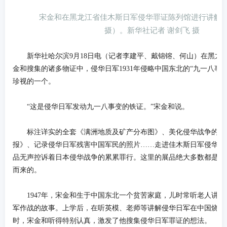
宋金和在黑龙江省佳木斯日军侵华罪证陈列馆进行讲解（20
摄）。新华社记者 谢剑飞 摄
新华社哈尔滨9月18日电（记者李建平、戴锦镕、何山）在黑龙
金和搜集的诸多物证中，侵华日军1931年侵略中国东北的“九一八事
珍视的一个。
“这是侵华日军发动九一八事变的铁证。”宋金和说。
标注详实的全套《满洲地质及矿产分布图》、美化侵华战争的日
报》、记录侵华日军残害中国军民的照片……走进佳木斯日军侵华罪
品无声控诉着日本侵华战争的累累罪行。这里的展品绝大多数都是宋
而来的。
1947年，宋金和生于中国东北一个贫苦家庭，儿时常听老人讲东
军作战的故事。上学后，在听英模、老师等讲解侵华日军在中国烧、
时，宋金和听得特别认真，激发了他搜集侵华日军罪证的想法。