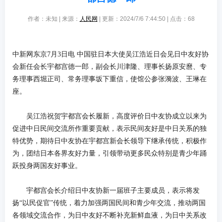
作者：未知 | 来源：
人民网
| 更新：2024/7/6 7:44:50 | 点击：
68
中新网东京7月3日电 中国驻日本大使吴江浩近日会见日中友好协
会新任会长宇都宫德一郎，副会长川津隆、理事长扬原安麿、专
务理事西堀正司、常务理事坂下重信，使馆公参张漪波、王琳在
座。
吴江浩祝贺宇都宫会长履新，高度评价日中友协成立以来为
促进中日民间交流所作重要贡献，表示民间友好是中日关系的独
特优势，期待日中友协在宇都宫新会长领导下继承传统，积极作
为，团结日本各界友好力量，引领带动更多民众特别是青少年踊
跃投身两国友好事业。
宇都宫会长介绍日中友协新一届班子主要成员，表示将发
扬“以民促官”传统，着力加强两国民间和青少年交流，推动两国
各领域交流合作，为日中友好不断补充新鲜血液，为日中关系改