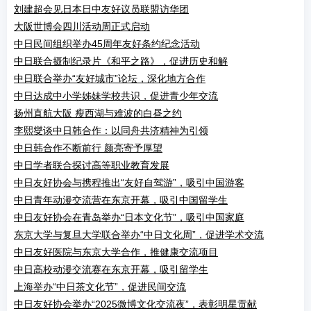
刘建超会见日本日中友好议员联盟访华团
大阪世博会四川活动周正式启动
中日民间组织举办45周年友好条约纪念活动
中日联合摄制纪录片《和平之路》，促进历史和解
中日联合举办“友好城市”论坛，深化地方合作
中日达成中小学姊妹学校共识，促进青少年交流
扬州直航大阪 瘦西湖与难波的白昼之约
李熙燮谈中日韩合作：以同舟共济精神为引领
中日韩合作不断前行 颜亮寄予厚望
中日学者联合探讨高等职业教育发展
中日友好协会与携程推出“友好自驾游”，吸引中国游客
中日青年动漫交流营在东京开幕，吸引中国留学生
中日友好协会在青岛举办“日本文化节”，吸引中国家庭
东京大学与复旦大学联合举办“中日文化周”，促进学术交流
中日友好医院与东京大学合作，推健康交流项目
中日高校动漫交流赛在东京开幕，吸引留学生
上海举办“中日茶文化节”，促进民间交流
中日友好协会举办“2025微博文化交流夜”，表彰明星贡献