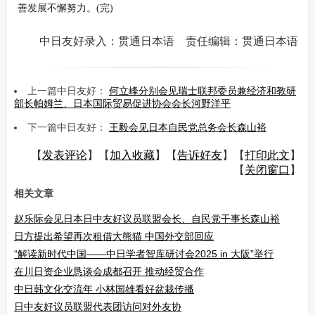
善发展不懈努力。(完)
中日友好录入：贯通日本语 责任编辑：贯通日本语
上一篇中日友好：
何立峰分别会见瑞士联邦委员兼经济和教研
部长帕姆兰、日本国际贸易促进协会会长河野洋平
下一篇中日友好：
王毅会见日本自民党总务会长森山裕
【
发表评论
】【
加入收藏
】【
告诉好友
】【
打印此文
】
【
关闭窗口
】
相关文章
赵乐际会见日本日中友好议员联盟会长、自民党干事长森山裕
日方提出希望再次租借大熊猫 中国外交部回应
“解读新时代中国——中日学者智库研讨会2025 in 大阪”举行
在川日资企业恳谈会成都召开 推动经贸合作
中日韩文化交流年 小林国雄看好盆栽传播
日中友好议员联盟代表团访问对外友协